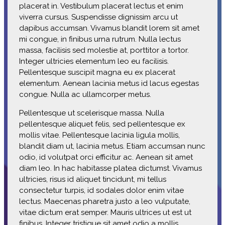
placerat in. Vestibulum placerat lectus et enim
viverra cursus. Suspendisse dignissim arcu ut
dapibus accumsan. Vivamus blandit lorem sit amet
mi congue, in finibus urna rutrum. Nulla lectus
massa, facilisis sed molestie at, porttitor a tortor.
Integer ultricies elementum leo eu facilisis.
Pellentesque suscipit magna eu ex placerat
elementum. Aenean lacinia metus id lacus egestas
congue. Nulla ac ullamcorper metus.
Pellentesque ut scelerisque massa. Nulla
pellentesque aliquet felis, sed pellentesque ex
mollis vitae. Pellentesque lacinia ligula mollis,
blandit diam ut, lacinia metus. Etiam accumsan nunc
odio, id volutpat orci efficitur ac. Aenean sit amet
diam leo. In hac habitasse platea dictumst. Vivamus
ultricies, risus id aliquet tincidunt, mi tellus
consectetur turpis, id sodales dolor enim vitae
lectus. Maecenas pharetra justo a leo vulputate,
vitae dictum erat semper. Mauris ultrices ut est ut
finibus. Integer tristique sit amet odio a mollis.